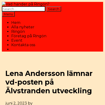
Skip
to
Search
content
for:
Search
Menu
Hem
Alla nyheter
Ringön
Företag på Ringön
Event
Kontakta oss
Search
Lena Andersson lämnar
vd-posten på
Älvstranden utveckling
juni 2, 2023
by