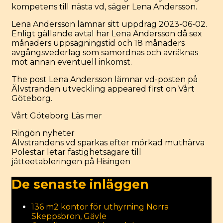
kompetens till nästa vd, säger Lena Andersson.
Lena Andersson lämnar sitt uppdrag 2023-06-02.
Enligt gällande avtal har Lena Andersson då sex
månaders uppsägningstid och 18 månaders
avgångsvederlag som samordnas och avräknas
mot annan eventuell inkomst.
The post
Lena Andersson lämnar vd-posten på
Älvstranden utveckling
appeared first on
Vårt
Göteborg
.
Vårt Göteborg
Läs mer
Categories
Ringön nyheter
Post
Älvstrandens vd sparkas efter mörkad muthärva
navigation
Polestar letar fastighetsägare till
jätteetableringen på Hisingen
De senaste inläggen
136 m2 kontor för uthyrning Norra
Skeppsbron, Gävle