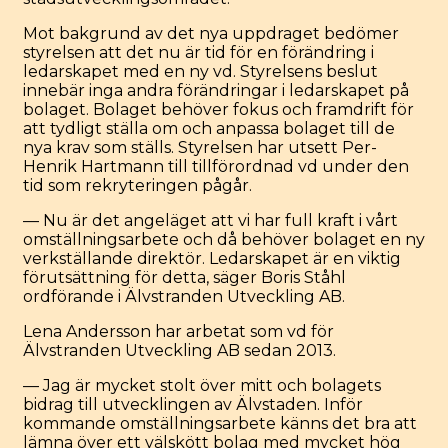
Mot bakgrund av det nya uppdraget bedömer
styrelsen att det nu är tid för en förändring i
ledarskapet med en ny vd. Styrelsens beslut
innebär inga andra förändringar i ledarskapet på
bolaget. Bolaget behöver fokus och framdrift för
att tydligt ställa om och anpassa bolaget till de
nya krav som ställs. Styrelsen har utsett Per-
Henrik Hartmann till tillförordnad vd under den
tid som rekryteringen pågår.
— Nu är det angeläget att vi har full kraft i vårt
omställningsarbete och då behöver bolaget en ny
verkställande direktör. Ledarskapet är en viktig
förutsättning för detta, säger Boris Ståhl
ordförande i Älvstranden Utveckling AB.
Lena Andersson har arbetat som vd för
Älvstranden Utveckling AB sedan 2013.
— Jag är mycket stolt över mitt och bolagets
bidrag till utvecklingen av Älvstaden. Inför
kommande omställningsarbete känns det bra att
lämna över ett välskött bolag med mycket hög