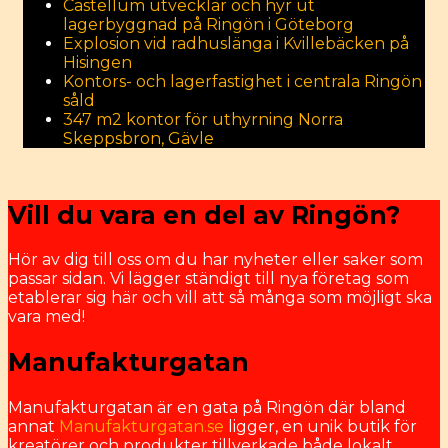
Castellum utvecklar och hyr ut
lagerbyggnad på Ringön i Göteborg
Explosion vid radhuslänga i Kvillebäcken på
Hisingen
Kontors- och lagerfastighet i centrala Ringön
såld
347 m2 kontor för uthyrning Norra
Skeppsbron, Gävle
Vill du vara en del av Ringön?
Hör av dig till oss om du har nyheter eller saker som
passar sidan. Vi lägger ständigt till nya företag som
etablerar sig här och vill att så många som möjligt ska
vara med!
Manufakturgatan
Manufakturgatan är en gata på Ringön där bland
annat
Manufakturgatan.se
ligger, en unik butik för
kreatörer och produkter tillverkade både lokalt.