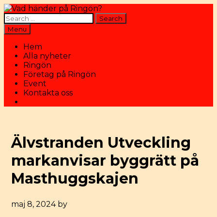
Skip
to
Search
content
for:
Search
Menu
Hem
Alla nyheter
Ringön
Företag på Ringön
Event
Kontakta oss
Search
Älvstranden Utveckling
markanvisar byggrätt på
Masthuggskajen
maj 8, 2024
by