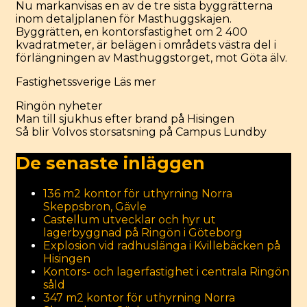
Nu markanvisas en av de tre sista byggrätterna
inom detaljplanen för Masthuggskajen.
Byggrätten, en kontorsfastighet om 2 400
kvadratmeter, är belägen i områdets västra del i
förlängningen av Masthuggstorget, mot Göta älv.
Fastighetssverige
Läs mer
Categories
Ringön nyheter
Post
Man till sjukhus efter brand på Hisingen
navigation
Så blir Volvos storsatsning på Campus Lundby
De senaste inläggen
136 m2 kontor för uthyrning Norra
Skeppsbron, Gävle
Castellum utvecklar och hyr ut
lagerbyggnad på Ringön i Göteborg
Explosion vid radhuslänga i Kvillebäcken på
Hisingen
Kontors- och lagerfastighet i centrala Ringön
såld
347 m2 kontor för uthyrning Norra