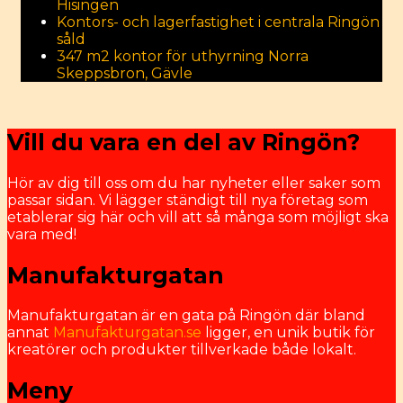
Hisingen
Kontors- och lagerfastighet i centrala Ringön
såld
347 m2 kontor för uthyrning Norra
Skeppsbron, Gävle
Vill du vara en del av Ringön?
Hör av dig till oss om du har nyheter eller saker som
passar sidan. Vi lägger ständigt till nya företag som
etablerar sig här och vill att så många som möjligt ska
vara med!
Manufakturgatan
Manufakturgatan är en gata på Ringön där bland
annat
Manufakturgatan.se
ligger, en unik butik för
kreatörer och produkter tillverkade både lokalt.
Meny