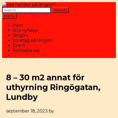
Skip
to
Search
content
for:
Search
Menu
Hem
Alla nyheter
Ringön
Företag på Ringön
Event
Kontakta oss
Search
8 – 30 m2 annat för
uthyrning Ringögatan,
Lundby
september 18, 2023
by