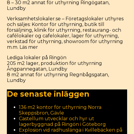
8 – 30 m2 annat för uthyrning Ringögatan,
Lundby
Verksamhetslokaler.se – Företagslokaler uthyres
och säljes: Kontor för uthyrning, butik till
försäljning, klinik för uthyrning, restaurang- och
cafélokaler og cafelokaler, lager för uthyrning,
verkstad för uthyrning, showroom för uthyrning
m.m.
Läs mer
Categories
Lediga lokaler på Ringön
Post
205 m2 lager, produktion för uthyrning
navigation
Ångpannegatan, Lundby
8 m2 annat för uthyrning Regnbågsgatan,
Lundby
De senaste inläggen
136 m2 kontor för uthyrning Norra
Skeppsbron, Gävle
Castellum utvecklar och hyr ut
lagerbyggnad på Ringön i Göteborg
Explosion vid radhuslänga i Kvillebäcken på