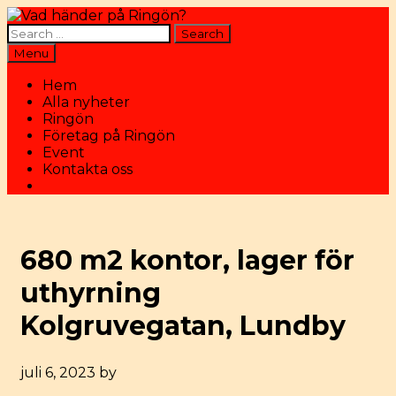
Skip
to
Search
content
for:
Search
Menu
Hem
Alla nyheter
Ringön
Företag på Ringön
Event
Kontakta oss
Search
680 m2 kontor, lager för
uthyrning
Kolgruvegatan, Lundby
juli 6, 2023
by