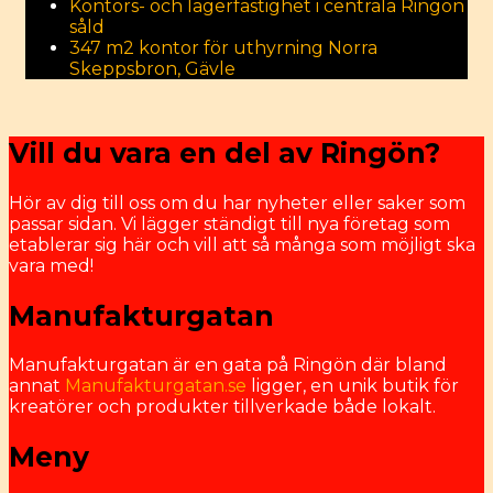
Kontors- och lagerfastighet i centrala Ringön
såld
347 m2 kontor för uthyrning Norra
Skeppsbron, Gävle
Vill du vara en del av Ringön?
Hör av dig till oss om du har nyheter eller saker som
passar sidan. Vi lägger ständigt till nya företag som
etablerar sig här och vill att så många som möjligt ska
vara med!
Manufakturgatan
Manufakturgatan är en gata på Ringön där bland
annat
Manufakturgatan.se
ligger, en unik butik för
kreatörer och produkter tillverkade både lokalt.
Meny