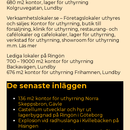
680 m2 kontor, lager för uthyrning
Kolgruvegatan, Lundby
Verksamhetslokaler.se – Företagslokaler uthyres
och säljes: Kontor för uthyrning, butik till
försäljning, klinik för uthyrning, restaurang- och
cafélokaler og cafelokaler, lager för uthyrning,
verkstad för uthyrning, showroom för uthyrning
m.m.
Läs mer
Categories
Lediga lokaler på Ringön
Post
700 – 19000 m2 kontor för uthyrning
navigation
Backavägen, Lundby
676 m2 kontor för uthyrning Frihamnen, Lundby
De senaste inläggen
136 m2 kontor för uthyrning Norra
Skeppsbron, Gävle
Castellum utvecklar och hyr ut
lagerbyggnad på Ringön i Göteborg
Explosion vid radhuslänga i Kvillebäcken på
Hisingen