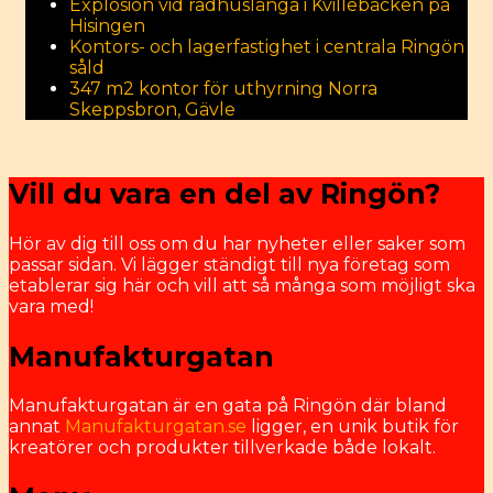
Explosion vid radhuslänga i Kvillebäcken på
Hisingen
Kontors- och lagerfastighet i centrala Ringön
såld
347 m2 kontor för uthyrning Norra
Skeppsbron, Gävle
Vill du vara en del av Ringön?
Hör av dig till oss om du har nyheter eller saker som
passar sidan. Vi lägger ständigt till nya företag som
etablerar sig här och vill att så många som möjligt ska
vara med!
Manufakturgatan
Manufakturgatan är en gata på Ringön där bland
annat
Manufakturgatan.se
ligger, en unik butik för
kreatörer och produkter tillverkade både lokalt.