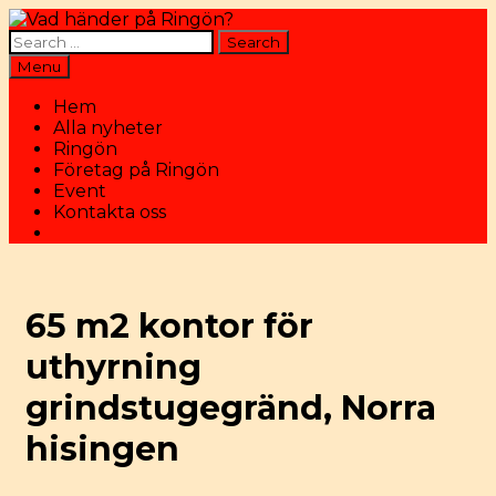
Skip
to
Search
content
for:
Search
Menu
Hem
Alla nyheter
Ringön
Företag på Ringön
Event
Kontakta oss
Search
65 m2 kontor för
uthyrning
grindstugegränd, Norra
hisingen