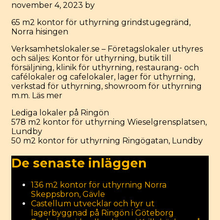
november 4, 2023
by
65 m2 kontor för uthyrning grindstugegränd,
Norra hisingen
Verksamhetslokaler.se – Företagslokaler uthyres
och säljes: Kontor för uthyrning, butik till
försäljning, klinik för uthyrning, restaurang- och
cafélokaler og cafelokaler, lager för uthyrning,
verkstad för uthyrning, showroom för uthyrning
m.m.
Läs mer
Categories
Lediga lokaler på Ringön
Post
578 m2 kontor för uthyrning Wieselgrensplatsen,
navigation
Lundby
50 m2 kontor för uthyrning Ringögatan, Lundby
De senaste inläggen
136 m2 kontor för uthyrning Norra
Skeppsbron, Gävle
Castellum utvecklar och hyr ut
lagerbyggnad på Ringön i Göteborg