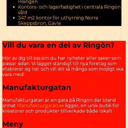
Hisingen
Kontors- och lagerfastighet i centrala Ringön
såld
347 m2 kontor för uthyrning Norra
Skeppsbron, Gävle
Vill du vara en del av Ringön?
Hör av dig till oss om du har nyheter eller saker som
passar sidan. Vi lägger ständigt till nya företag som
etablerar sig här och vill att så många som möjligt ska
vara med!
Manufakturgatan
Manufakturgatan är en gata på Ringön där bland
annat
Manufakturgatan.se
ligger, en unik butik för
kreatörer och produkter tillverkade både lokalt.
Meny