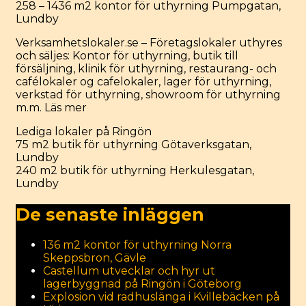
258 – 1436 m2 kontor för uthyrning Pumpgatan,
Lundby
Verksamhetslokaler.se – Företagslokaler uthyres
och säljes: Kontor för uthyrning, butik till
försäljning, klinik för uthyrning, restaurang- och
cafélokaler og cafelokaler, lager för uthyrning,
verkstad för uthyrning, showroom för uthyrning
m.m.
Läs mer
Categories
Lediga lokaler på Ringön
Post
75 m2 butik för uthyrning Götaverksgatan,
navigation
Lundby
240 m2 butik för uthyrning Herkulesgatan,
Lundby
De senaste inläggen
136 m2 kontor för uthyrning Norra
Skeppsbron, Gävle
Castellum utvecklar och hyr ut
lagerbyggnad på Ringön i Göteborg
Explosion vid radhuslänga i Kvillebäcken på