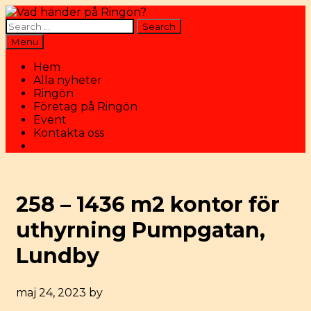
Skip
to
Search
content
for:
Search
Menu
Hem
Alla nyheter
Ringön
Företag på Ringön
Event
Kontakta oss
Search
258 – 1436 m2 kontor för
uthyrning Pumpgatan,
Lundby
maj 24, 2023
by