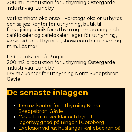
200 m2 produktion för uthyrning Östergärde
industriväg, Lundby
Verksamhetslokaler.se – Företagslokaler uthyres
och säljes: Kontor för uthyrning, butik till
försäljning, klinik för uthyrning, restaurang- och
cafélokaler og cafelokaler, lager för uthyrning,
verkstad för uthyrning, showroom för uthyrning
m.m.
Läs mer
Categories
Lediga lokaler på Ringön
Post
200 m2 produktion för uthyrning Östergärde
navigation
industriväg, Lundby
139 m2 kontor för uthyrning Norra Skeppsbron,
Gävle
De senaste inläggen
136 m2 kontor för uthyrning Norra
Skeppsbron, Gävle
Castellum utvecklar och hyr ut
lagerbyggnad på Ringön i Göteborg
Explosion vid radhuslänga i Kvillebäcken på