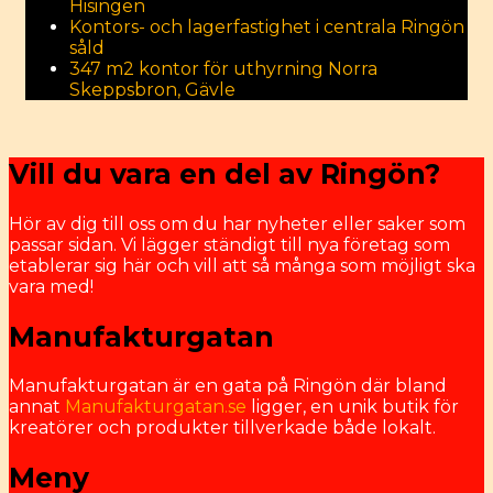
Hisingen
Kontors- och lagerfastighet i centrala Ringön
såld
347 m2 kontor för uthyrning Norra
Skeppsbron, Gävle
Vill du vara en del av Ringön?
Hör av dig till oss om du har nyheter eller saker som
passar sidan. Vi lägger ständigt till nya företag som
etablerar sig här och vill att så många som möjligt ska
vara med!
Manufakturgatan
Manufakturgatan är en gata på Ringön där bland
annat
Manufakturgatan.se
ligger, en unik butik för
kreatörer och produkter tillverkade både lokalt.
Meny