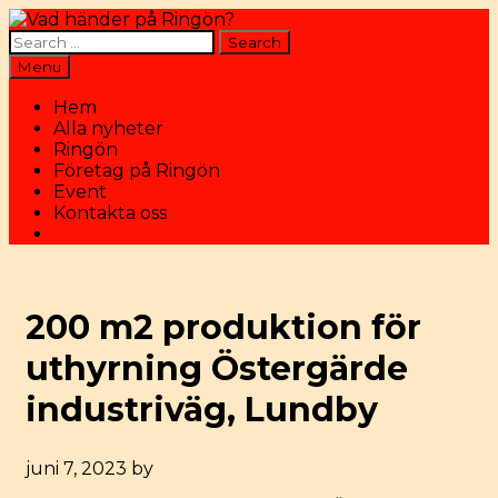
Skip
to
Search
content
for:
Search
Menu
Hem
Alla nyheter
Ringön
Företag på Ringön
Event
Kontakta oss
Search
200 m2 produktion för
uthyrning Östergärde
industriväg, Lundby
juni 7, 2023
by