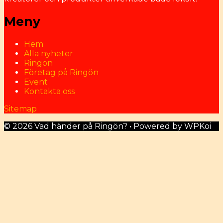
Meny
Hem
Alla nyheter
Ringön
Företag på Ringön
Event
Kontakta oss
Sitemap
© 2026 Vad händer på Ringön?
• Powered by
WPKoi