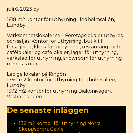
juli 6, 2023
by
1618 m2 kontor för uthyrning Lindholmsallén,
Lundby
Verksamhetslokaler.se – Företagslokaler uthyres
och säljes: Kontor för uthyrning, butik till
försäljning, klinik för uthyrning, restaurang- och
cafélokaler og cafelokaler, lager för uthyrning,
verkstad för uthyrning, showroom för uthyrning
m.m.
Läs mer
Categories
Lediga lokaler på Ringön
Post
1750 m2 kontor för uthyrning Lindholmsallén,
navigation
Lundby
1572 m2 kontor för uthyrning Diakonivägen,
Västra hisingen
De senaste inläggen
136 m2 kontor för uthyrning Norra
Skeppsbron, Gävle