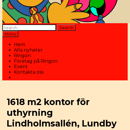
Search
for:
Search
Menu
Hem
Alla nyheter
Ringön
Företag på Ringön
Event
Kontakta oss
Search
1618 m2 kontor för
uthyrning
Lindholmsallén, Lundby