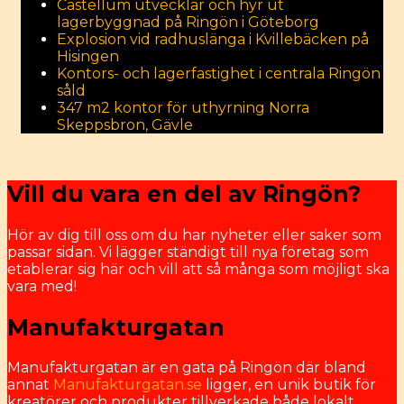
Castellum utvecklar och hyr ut
lagerbyggnad på Ringön i Göteborg
Explosion vid radhuslänga i Kvillebäcken på
Hisingen
Kontors- och lagerfastighet i centrala Ringön
såld
347 m2 kontor för uthyrning Norra
Skeppsbron, Gävle
Vill du vara en del av Ringön?
Hör av dig till oss om du har nyheter eller saker som
passar sidan. Vi lägger ständigt till nya företag som
etablerar sig här och vill att så många som möjligt ska
vara med!
Manufakturgatan
Manufakturgatan är en gata på Ringön där bland
annat
Manufakturgatan.se
ligger, en unik butik för
kreatörer och produkter tillverkade både lokalt.