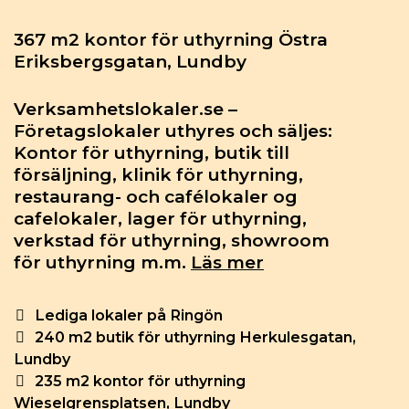
367 m2 kontor för uthyrning Östra
Eriksbergsgatan, Lundby
Verksamhetslokaler.se –
Företagslokaler uthyres och säljes:
Kontor för uthyrning, butik till
försäljning, klinik för uthyrning,
restaurang- och cafélokaler og
cafelokaler, lager för uthyrning,
verkstad för uthyrning, showroom
för uthyrning m.m.
Läs mer
Categories
Lediga lokaler på Ringön
Post
240 m2 butik för uthyrning Herkulesgatan,
navigation
Lundby
235 m2 kontor för uthyrning
Wieselgrensplatsen, Lundby