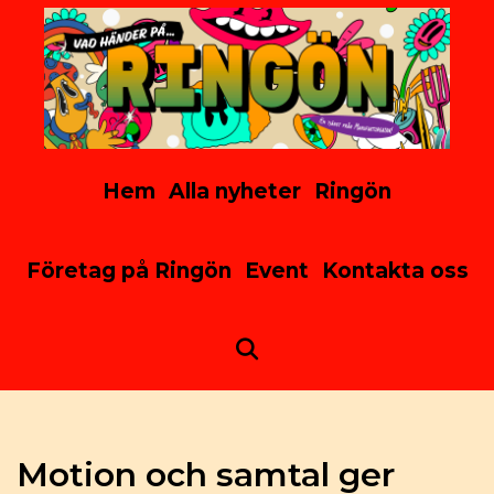
Skip
to
content
Hem
Alla nyheter
Ringön
Företag på Ringön
Event
Kontakta oss
Search
Motion och samtal ger